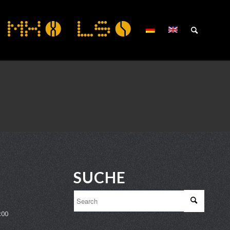
­
SUCHE
:00