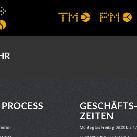
HR
E PROCESS
GESCHÄFTS
ZEITEN
trieren
Montag bis Freitag:
08:00 bis 17
TM web
Support:
+49 (521) 923 616 0