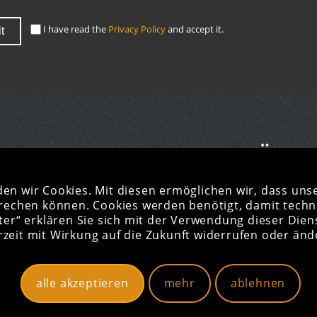
I have read the
Privacy Policy
and accept it.
E PROCESS
GESCHÄFTS
ZEITEN
den wir Cookies. Mit diesen ermöglichen wir, dass unse
echen können. Cookies werden benötigt, damit technis
rieren
Montag bis Freitag:
08:00 bis 17
ter“ erklären Sie sich mit der Verwendung dieser Diens
M web
Support:
+49 (521) 923 616 0
rzeit mit Wirkung auf die Zukunft widerrufen oder änd
alle akzeptieren
mehr
ablehnen