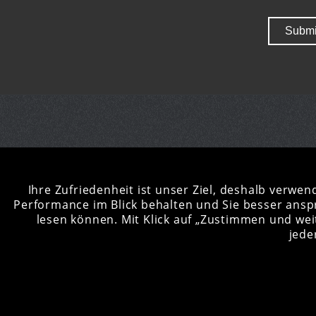
PRODUKTE
LIV
TM
PROCESS TM
Ihre Zufriedenheit ist unser Ziel, deshalb verwen
Performance im Blick behalten und Sie besser anspr
PROCESS PM
Jetzt Regist
lesen können. Mit Klick auf „Zustimmen und wei
PROCESS MX
PROCESS T
jede
PROCESS LS