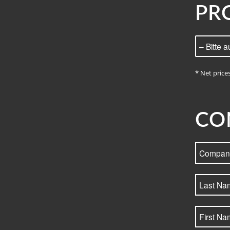
PR
* Net price
CO